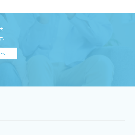
せ
す。
ムへ